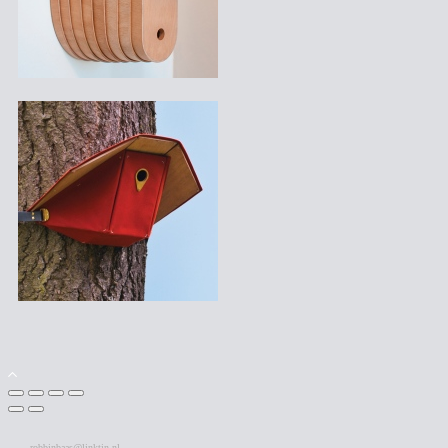
robbinbaas@linktin.nl